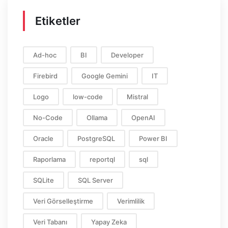
Etiketler
Ad-hoc
BI
Developer
Firebird
Google Gemini
IT
Logo
low-code
Mistral
No-Code
Ollama
OpenAI
Oracle
PostgreSQL
Power BI
Raporlama
reportql
sql
SQLite
SQL Server
Veri Görselleştirme
Verimlilik
Veri Tabanı
Yapay Zeka