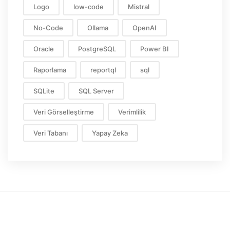
Logo
low-code
Mistral
No-Code
Ollama
OpenAI
Oracle
PostgreSQL
Power BI
Raporlama
reportql
sql
SQLite
SQL Server
Veri Görselleştirme
Verimlilik
Veri Tabanı
Yapay Zeka