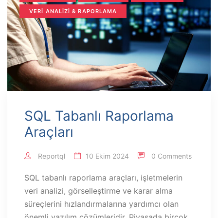
VERI ANALIZI & RAPORLAMA
SQL Tabanlı Raporlama
Araçları
Reportql
10 Ekim 2024
0 Comments
SQL tabanlı raporlama araçları, işletmelerin
veri analizi, görselleştirme ve karar alma
süreçlerini hızlandırmalarına yardımcı olan
önemli yazılım çözümleridir. Piyasada birçok