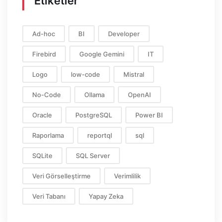
Etiketler
Ad-hoc
BI
Developer
Firebird
Google Gemini
IT
Logo
low-code
Mistral
No-Code
Ollama
OpenAI
Oracle
PostgreSQL
Power BI
Raporlama
reportql
sql
SQLite
SQL Server
Veri Görselleştirme
Verimlilik
Veri Tabanı
Yapay Zeka