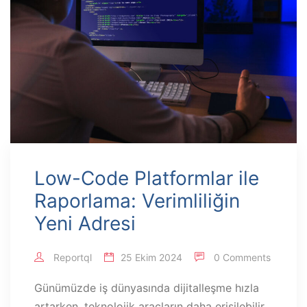
Low-Code Platformlar ile
Raporlama: Verimliliğin
Yeni Adresi
Reportql
25 Ekim 2024
0 Comments
Günümüzde iş dünyasında dijitalleşme hızla
artarken, teknolojik araçların daha erişilebilir