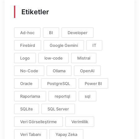
Etiketler
Ad-hoc
BI
Developer
Firebird
Google Gemini
IT
Logo
low-code
Mistral
No-Code
Ollama
OpenAI
Oracle
PostgreSQL
Power BI
Raporlama
reportql
sql
SQLite
SQL Server
Veri Görselleştirme
Verimlilik
Veri Tabanı
Yapay Zeka