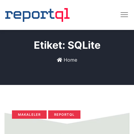
Etiket:
SQLite
Home
MAKALELER
REPORTQL