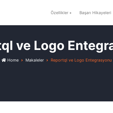
Özellikler
Başarı Hikayeleri
ql ve Logo Enteg
Home
Makaleler
Reportql ve Logo Entegrasyonu