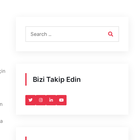
çin
Bizi Takip Edin
an
ma