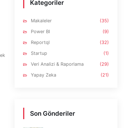
Kategoriler
Makaleler
(35)
Power BI
(9)
Reportql
(32)
Startup
(1)
nek
Veri Analizi & Raporlama
(29)
Yapay Zeka
(21)
Son Gönderiler