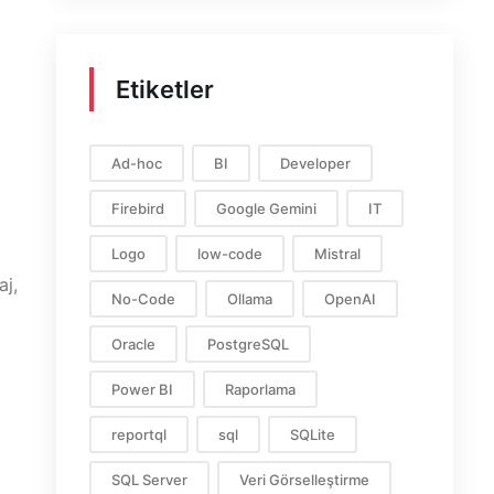
Etiketler
Ad-hoc
BI
Developer
Firebird
Google Gemini
IT
Logo
low-code
Mistral
aj,
No-Code
Ollama
OpenAI
Oracle
PostgreSQL
Power BI
Raporlama
reportql
sql
SQLite
SQL Server
Veri Görselleştirme