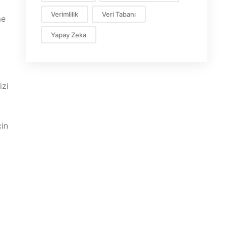
Verimlilik
Veri Tabanı
me
Yapay Zeka
izi
çin