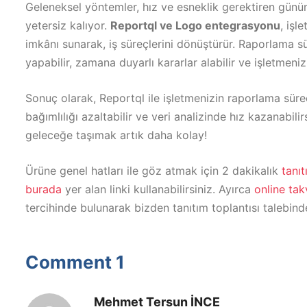
Geleneksel yöntemler, hız ve esneklik gerektiren günüm
yetersiz kalıyor.
Reportql ve Logo entegrasyonu
, işl
imkânı sunarak, iş süreçlerini dönüştürür. Raporlama s
yapabilir, zamana duyarlı kararlar alabilir ve işletmenizi
Sonuç olarak, Reportql ile işletmenizin raporlama süre
bağımlılığı azaltabilir ve veri analizinde hız kazanabili
geleceğe taşımak artık daha kolay!
Ürüne genel hatları ile göz atmak için 2 dakikalık
tanı
burada
yer alan linki kullanabilirsiniz. Ayırca
online ta
tercihinde bulunarak bizden tanıtım toplantısı talebind
Comment 1
Mehmet Tersun İNCE