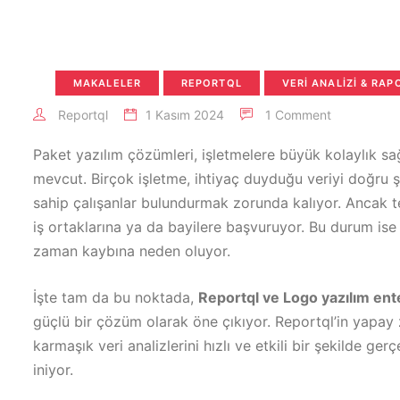
MAKALELER
REPORTQL
VERI ANALIZI & RA
Reportql
1 Kasım 2024
1 Comment
Paket yazılım çözümleri, işletmelere büyük kolaylık sa
mevcut. Birçok işletme, ihtiyaç duyduğu veriyi doğru ş
sahip çalışanlar bulundurmak zorunda kalıyor. Ancak te
iş ortaklarına ya da bayilere başvuruyor. Bu durum ise 
zaman kaybına neden oluyor.
İşte tam da bu noktada,
Reportql ve Logo yazılım en
güçlü bir çözüm olarak öne çıkıyor. Reportql’in yapay 
karmaşık veri analizlerini hızlı ve etkili bir şekilde g
iniyor.