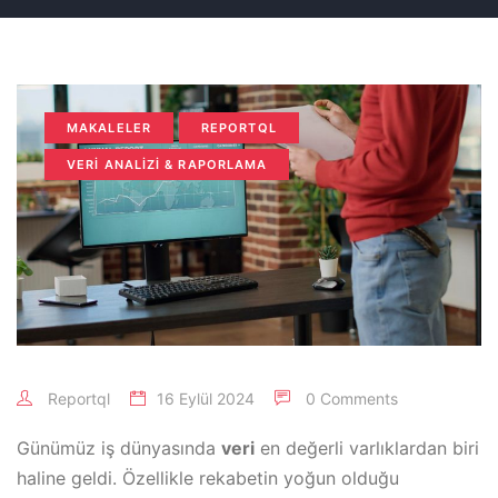
MAKALELER
REPORTQL
VERI ANALIZI & RAPORLAMA
Reportql
16 Eylül 2024
0 Comments
Günümüz iş dünyasında
veri
en değerli varlıklardan biri
haline geldi. Özellikle rekabetin yoğun olduğu