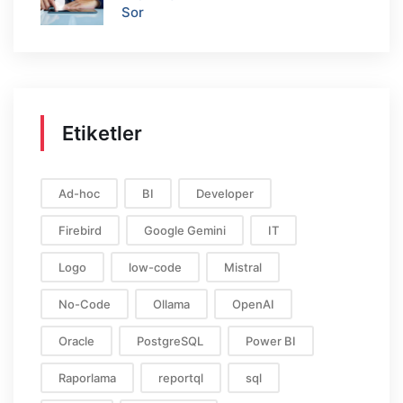
Sor
Etiketler
Ad-hoc
BI
Developer
Firebird
Google Gemini
IT
Logo
low-code
Mistral
No-Code
Ollama
OpenAI
Oracle
PostgreSQL
Power BI
Raporlama
reportql
sql