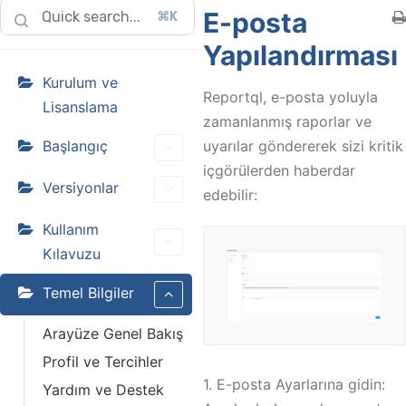
E-posta
⌘K
Yapılandırması
Kurulum ve
Reportql, e-posta yoluyla
Lisanslama
zamanlanmış raporlar ve
Başlangıç
uyarılar göndererek sizi kritik
içgörülerden haberdar
Versiyonlar
edebilir:
Kullanım
Kılavuzu
Temel Bilgiler
Arayüze Genel Bakış
Profil ve Tercihler
1. E-posta Ayarlarına gidin:
Yardım ve Destek